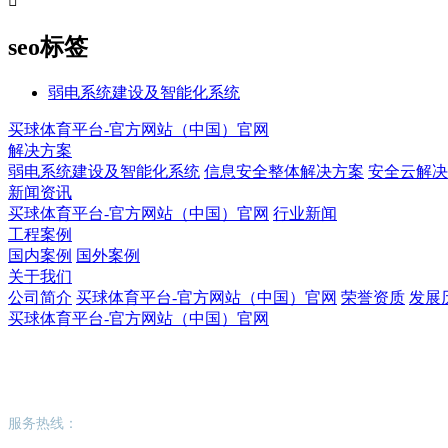

seo标签
弱电系统建设及智能化系统
买球体育平台-官方网站（中国）官网
解决方案
弱电系统建设及智能化系统
信息安全整体解决方案
安全云解决
新闻资讯
买球体育平台-官方网站（中国）官网
行业新闻
工程案例
国内案例
国外案例
关于我们
公司简介
买球体育平台-官方网站（中国）官网
荣誉资质
发展
买球体育平台-官方网站（中国）官网
买球体育平台-官方网站（中国）官网
服务热线：