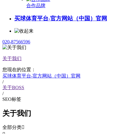
合作品牌
买球体育平台-官方网站（中国）官网
020-87566596
关于我们
您现在的位置：
买球体育平台-官方网站（中国）官网
/
关于BOSS
/
SEO标签
关于我们
全部分类
