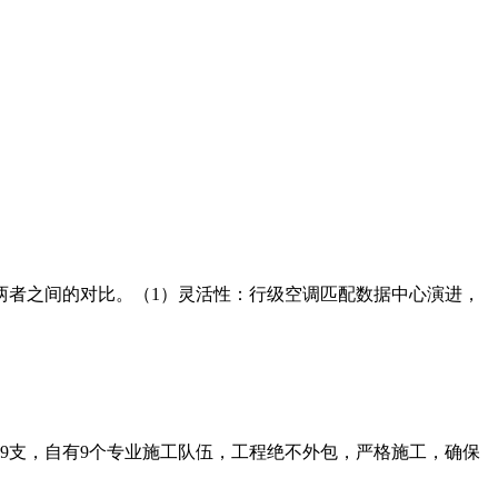
两者之间的对比。（1）灵活性：行级空调匹配数据中心演进，
师9支，自有9个专业施工队伍，工程绝不外包，严格施工，确保