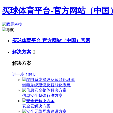
买球体育平台-官方网站（中国
买球体育平台-官方网站（中国）官网
解决方案

解决方案
进一步了解

弱电系统建设及智能化系统
信息安全整体解决方案
安全云解决方案