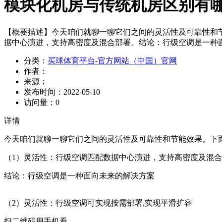
模块化机房与传统机房区别有
【概要描述】
今天咱们就聊一聊它们之间的灵活性及可靠性和
据中心演进，支持高密度及混合部署。结论：行级空调是一种面
分类：
买球体育平台-官方网站（中国）官网
作者：
来源：
发布时间：
2022-05-10
访问量：
0
详情
今天咱们就聊一聊它们之间的灵活性及可靠性和节能效果。下
（1）灵活性：行级空调匹配数据中心演进，支持高密度及混
结论：行级空调是一种面向未来的解决方案
（2）灵活性：行级空调可实现按需部署,实现平滑扩容
扫二维码用手机看