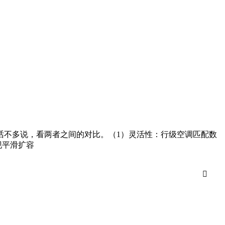
话不多说，看两者之间的对比。（1）灵活性：行级空调匹配数
现平滑扩容
