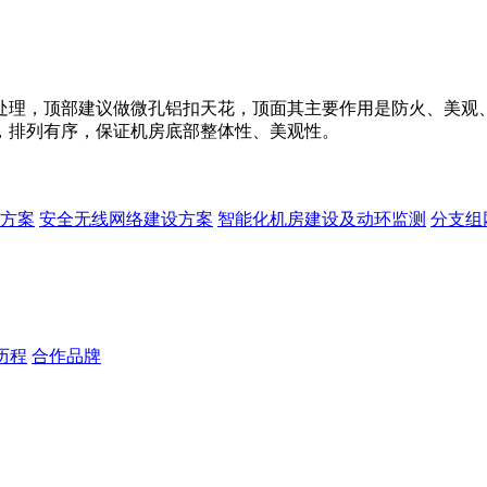
处理，顶部建议做微孔铝扣天花，顶面其主要作用是防火、美观
，排列有序，保证机房底部整体性、美观性。
方案
安全无线网络建设方案
智能化机房建设及动环监测
分支组
历程
合作品牌