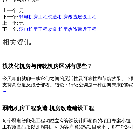
上一个
:
无
下一个
:
弱电机房工程改造-机房改造建设工程
上一个
:
无
下一个
:
弱电机房工程改造-机房改造建设工程
相关资讯
模块化机房与传统机房区别有哪些？
今天咱们就聊一聊它们之间的灵活性及可靠性和节能效果。下
支持高密度及混合部署。结论：行级空调是一种面向未来的解决
→
弱电机房工程改造-机房改造建设工程
每个弱电智能化工程均成立有资深设计师领衔的项目专案小组，
工程质量品质以及周期。可为客户省30%项目成本，并有7*2
→