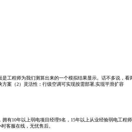
面是工程师为我们测算出来的一个模拟结果显示。话不多说，看
方案（2）灵活性：行级空调可实现按需部署,实现平滑扩容
拥有10年以上弱电项目经理9名，15年以上从业经验弱电工程
4小时客服在线，无忧售后。